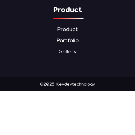
SALE
Product
Product
Portfolio
Gallery
©2025 Keydevtechnology
VMOTO CITI-White (2 Batteries)
110,000.00 บาท
SALE