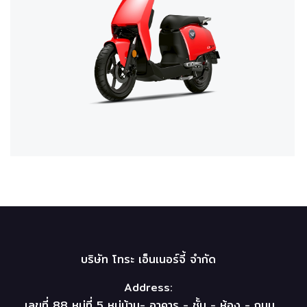
บริษัท โทระ เอ็นเนอร์จี้ จำกัด
Address:
เลขที่ 88 หมู่ที่ 5 หมู่บ้าน- อาคาร - ชั้น - ห้อง - ถนน