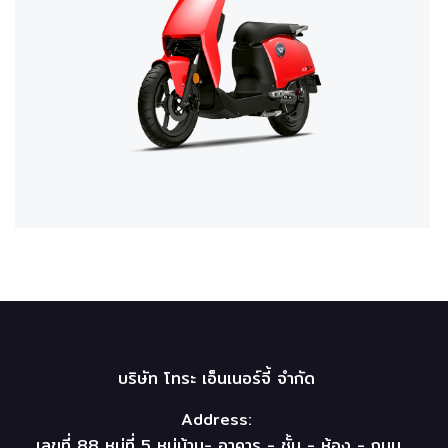
บริษัท โทระ เอ็นเนอร์จี้ จำกัด
Address:
เลขที่ 88 หมู่ที่ 5 หมู่บ้าน- อาคาร - ชั้น - ห้อง - ถนน