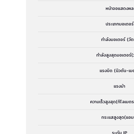
หน้าจอแสดงผล
ประเภทมอเตอร์
กำลังมอเตอร์ (วัต
กำลังสูงสุดมอเตอร์(ว
แรงบิด (นิวตัน-เม
แรงม้า
ความเร็วสูงสุด(กิโลเมตร
กระแสสูงสุด(แอมป
ระดับ IP