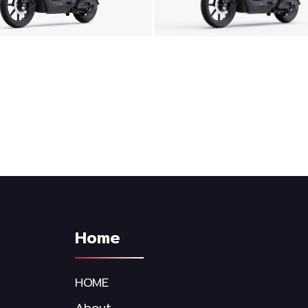
Home
HOME
About