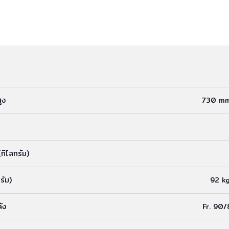
ูง
730 m
กิโลกรัม)
รัม)
92 k
ัง
Fr. 90/