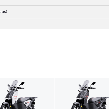
เมตร)