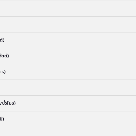
ต์)
ัตต์)
ตร)
/ชั่วโมง)
์)