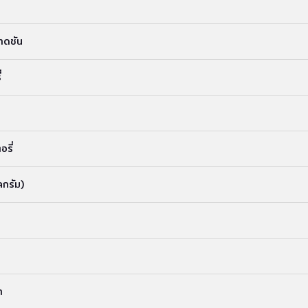
าดชัน
่
รี่
ลกรัม)
า